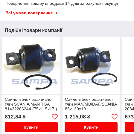
Повернення товару впродовж 14 днів за рахунок покупця
Всі умови повернення
Подібні товари компанії
Сайлентблок реактивної
Сайлентблок реактивної
Сайл
тяги SCANIA/MAN TGA
тяги MAN/MB/DAF/SCANIA
тяги
81432206244 (75х115х17 )
85x130x19
208
812,84
1 215,08
673
₴
₴
Купити
Купити