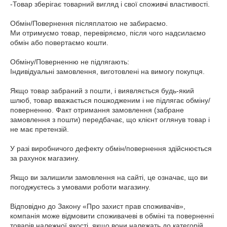
-Товар зберігає товарний вигляд і свої споживчі властивості.

Обмін/Повернення післяплатою не забираємо.

Ми отримуємо товар, перевіряємо, після чого надсилаємо 
обмін або повертаємо кошти.

Обміну/Поверненню не підлягають:

Індивідуальні замовлення, виготовлені на вимогу покупця.

Якщо товар забраний з пошти, і виявляється будь-який 
шлюб, товар вважається пошкодженим і не підлягає обміну/
поверненню. Факт отримання замовлення (забране 
замовлення з пошти) передбачає, що клієнт оглянув товар і 
не має претензій.

У разі виробничого дефекту обмін/повернення здійснюється 
за рахунок магазину.

Якщо ви залишили замовлення на сайті, це означає, що ви 
погоджуєтесь з умовами роботи магазину.

Відповідно до Закону «Про захист прав споживачів», 
компанія може відмовити споживачеві в обміні та поверненні 
товарів належної якості, якщо вони належать до категорій, 