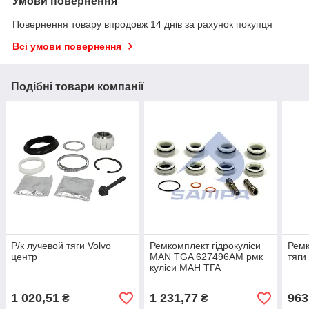
Умови повернення
Повернення товару впродовж 14 днів за рахунок покупця
Всі умови повернення
Подібні товари компанії
Р/к лучевой тяги Volvo
Ремкомплект гідрокуліси
Ремк
центр
MAN TGA 627496AM рмк
тяги
куліси МАН ТГА
1 020,51
1 231,77
963
₴
₴