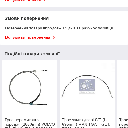
Умови повернення
Повернення товару впродовж 14 днів за рахунок покупця
Всі умови повернення
Подібні товари компанії
Трос перемикання
Трос замка двері Л/П (L-
Трос
передач (2650mm) VOLVO
695mm) MAN TGA, TGL I,
пер