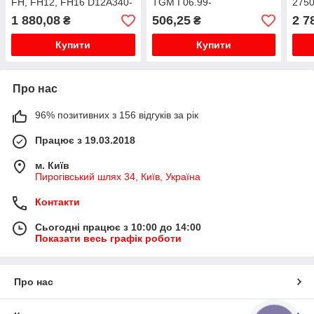
FH, FH12, FH16 D12A340-
TGM I 06.99-
275
D16C610 08.93-
1 880,08
506,25
2 7
₴
₴
Купити
Купити
Про нас
96% позитивних з 156 відгуків за рік
Працює з 19.03.2018
м. Київ
Пирогівський шлях 34, Київ, Україна
Контакти
Сьогодні працює з 10:00 до 14:00
Показати весь графік роботи
Про нас