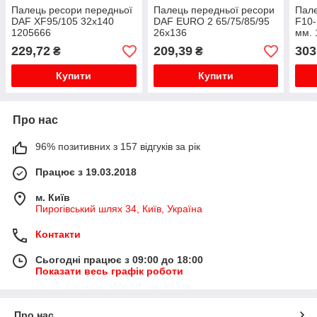
Палець ресори передньої
Палець передньої ресори
Пал
DAF XF95/105 32x140
DAF EURO 2 65/75/85/95
F10-
1205666
26x136
мм. 
мас
229,72
209,39
303
₴
₴
Купити
Купити
Про нас
96% позитивних з 157 відгуків за рік
Працює з 19.03.2018
м. Київ
Пирогівський шлях 34, Київ, Україна
Контакти
Сьогодні працює з 09:00 до 18:00
Показати весь графік роботи
Про нас