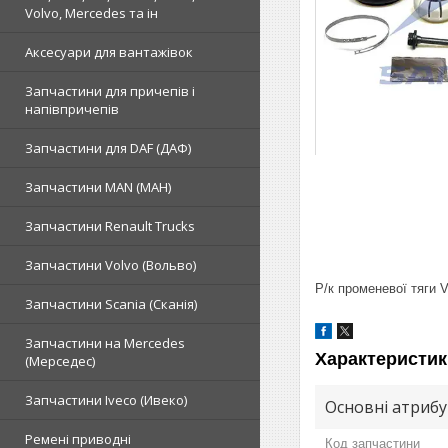
Volvo, Mercedes та ін
Аксесуари для вантажівок
Запчастини для причепів і
напівпричепів
Запчастини для DAF (ДАФ)
Запчастини MAN (МАН)
Запчастини Renault Trucks
Запчастини Volvo (Вольво)
Р/к променевої тяги 
Запчастини Scania (Сканія)
Запчастини на Mercedes
Характеристик
(Мерседес)
Запчастини Iveco (Ивеко)
Основні атриб
Ремені приводні
Код запчастини