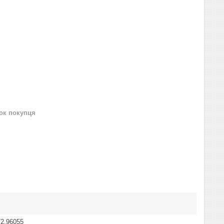
нок покупця
2.96055