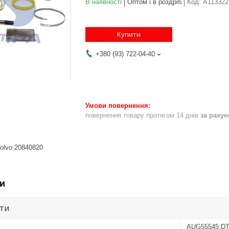
В наявності
Оптом і в роздріб
Код:
A113322
Купити
+380 (93) 722-04-40
повернення товару протягом 14 днів
за раху
Volvo 20840820
и
ути
AUG55545;DT