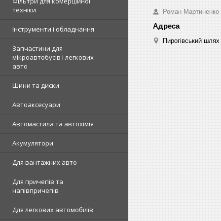
Фільтри для комерційної
техніки
Роман Мартиненко
Інструменти і обладнання
Пирогівський шлях 
Запчастини для
мікроавтобусів і легкових
авто
Шини та диски
Автоаксесуари
Автомастила та автохімія
Акумулятори
Для вантажних авто
Для причепів та
напівпричепів
Для легкових автомобілів