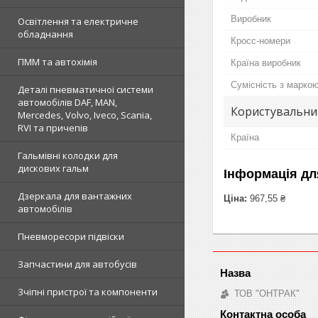
Виробник
Освітлення та електричне
обладнання
Кросс-номери
ПММ та автохімія
Країна виробник
Сумісність з марко
Деталі пневматичної системи
автомобілів DAF, MAN,
Користувальни
Mercedes, Volvo, Iveco, Scania,
RVI та причепів
Країна
Гальмівні колодки для
дискових гальм
Інформація дл
Дзеркала для вантажних
Ціна:
967,55 ₴
автомобілів
Пневморесори підвіски
Запчастини для автобусів
Зчіпні пристрої та компоненти
ТОВ "ОНТРАК"