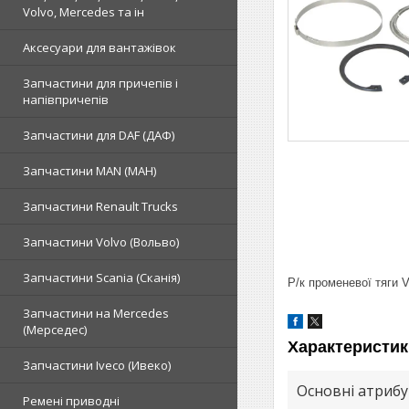
Volvo, Mercedes та ін
Аксесуари для вантажівок
Запчастини для причепів і
напівпричепів
Запчастини для DAF (ДАФ)
Запчастини MAN (МАН)
Запчастини Renault Trucks
Запчастини Volvo (Вольво)
Запчастини Scania (Сканія)
Р/к променевої тяги 
Запчастини на Mercedes
(Мерседес)
Характеристик
Запчастини Iveco (Ивеко)
Основні атриб
Ремені приводні