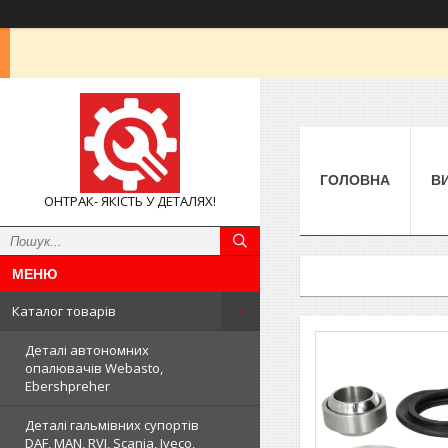
ГОЛОВНА
В
ОНТРАК- ЯКІСТЬ У ДЕТАЛЯХ!
Каталог товарів
Деталі автономних
опалювачів Webasto,
Ebershpreher
Деталі гальмівних супортів
DAF, MAN, RVI, Scania, Iveco,