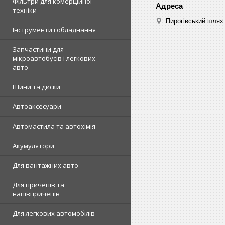
Фільтри для комерційної
техніки
Пирогівський шлях 
Інструменти і обладнання
Запчастини для
мікроавтобусів і легкових
авто
Шини та диски
Автоаксесуари
Автомастила та автохімія
Акумулятори
Для вантажних авто
Для причепів та
напівпричепів
Для легкових автомобілів