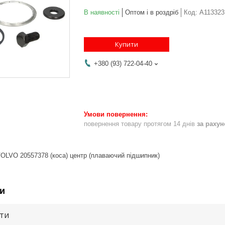
В наявності
Оптом і в роздріб
Код:
A113323
Купити
+380 (93) 722-04-40
повернення товару протягом 14 днів
за раху
VOLVO 20557378 (коса) центр (плаваючий підшипник)
и
ути