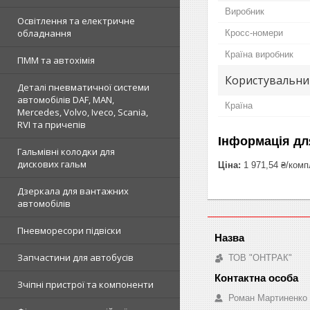
Виробник
Освітлення та електричне
обладнання
Кросс-номери
Країна виробник
ПММ та автохімія
Користувальни
Деталі пневматичної системи
автомобілів DAF, MAN,
Країна
Mercedes, Volvo, Iveco, Scania,
RVI та причепів
Інформація дл
Гальмівні колодки для
дискових гальм
Ціна:
1 971,54 ₴/комп
Дзеркала для вантажних
автомобілів
Пневморесори підвіски
Запчастини для автобусів
ТОВ "ОНТРАК"
Зчіпні пристрої та компоненти
Роман Мартиненко