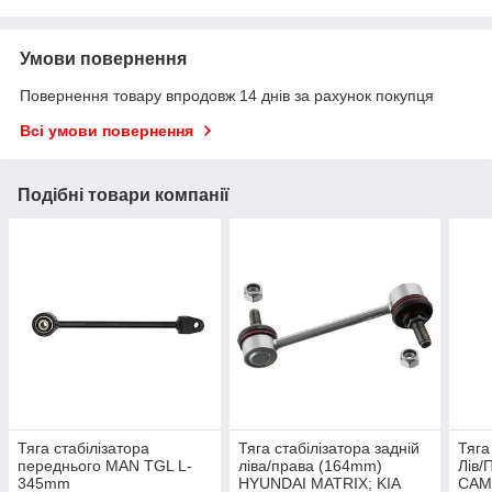
Умови повернення
Повернення товару впродовж 14 днів за рахунок покупця
Всі умови повернення
Подібні товари компанії
Тяга стабілізатора
Тяга стабілізатора задній
Тяга
переднього MAN TGL L-
ліва/права (164mm)
Лів
345mm
HYUNDAI MATRIX; KIA
CAMR