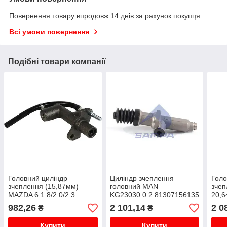
Повернення товару впродовж 14 днів за рахунок покупця
Всі умови повернення
Подібні товари компанії
Головний циліндр
Циліндр зчеплення
Голо
зчеплення (15,87мм)
головний MAN
зчеп
MAZDA 6 1.8/2.0/2.3
KG23030.0.2 81307156135
20,
01.02-02.08
982,26
2 101,14
2 0
₴
₴
Купити
Купити