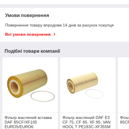
Умови повернення
Повернення товару впродовж 14 днів за рахунок покупця
Всі умови повернення
Подібні товари компанії
Фільтр масляний вставка
Фільтр масляний DAF E3
Філь
DAF 85CF/XF105
CF 75, CF 85, XF 95; VAN
85C
EURO5/EURO6
HOOL T PE183C-XF355M