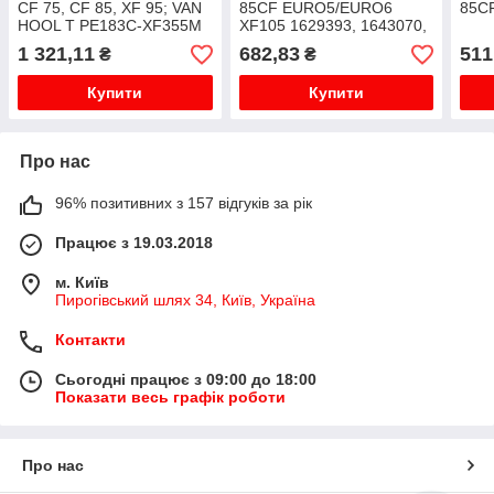
CF 75, CF 85, XF 95; VAN
85CF EURO5/EURO6
85C
HOOL T PE183C-XF355M
XF105 1629393, 1643070,
01.01-
1948921
1 321,11
682,83
511
₴
₴
Купити
Купити
Про нас
96% позитивних з 157 відгуків за рік
Працює з 19.03.2018
м. Київ
Пирогівський шлях 34, Київ, Україна
Контакти
Сьогодні працює з 09:00 до 18:00
Показати весь графік роботи
Про нас