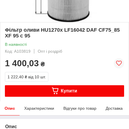
Фільтр оливи HU1270х LF16042 DAF CF75_85
XF 95 c 95
В наявності
Код: A103819
Опт і роздріб
1 400,03
₴
1 222,40 ₴
від 10 шт.
Купити
Опис
Характеристики
Відгуки про товар
Доставка
Опис