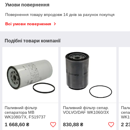
Умови повернення
Повернення товару впродовж 14 днів за рахунок покупця
Всі умови повернення
Подібні товари компанії
Паливний фільтр
Паливний фільтр сепар.
Пали
сепаратора MB
VOLVO/DAF WK1060/3X
сеп
WK1080/7X, FS19737
WK1
kc20
1 668,60
830,88
2 2
₴
₴