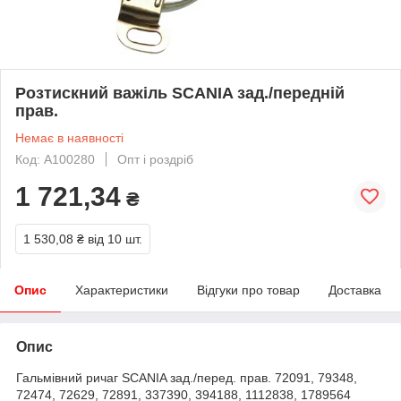
Розтискний важіль SCANIA зад./передній
прав.
Немає в наявності
Код: A100280
Опт і роздріб
1 721,34
₴
1 530,08 ₴
від 10 шт.
Опис
Характеристики
Відгуки про товар
Доставка
Опис
Гальмівний ричаг SCANIA зад./перед. прав. 72091, 79348,
72474, 72629, 72891, 337390, 394188, 1112838, 1789564