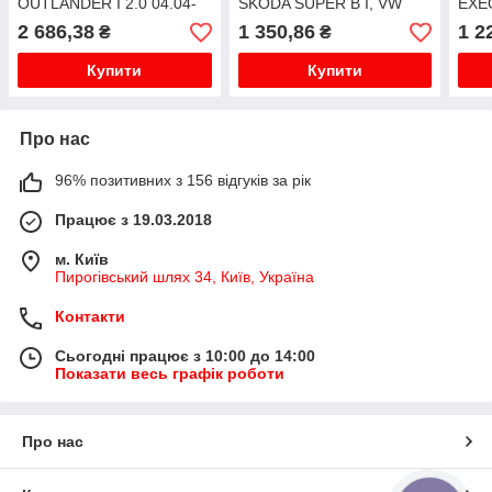
OUTLANDER I 2.0 04.04-
SKODA SUPER B I, VW
EXEO
10.06
PASSAT 94-
2 686,38
1 350,86
1 2
₴
₴
Купити
Купити
Про нас
96% позитивних з 156 відгуків за рік
Працює з 19.03.2018
м. Київ
Пирогівський шлях 34, Київ, Україна
Контакти
Сьогодні працює з 10:00 до 14:00
Показати весь графік роботи
Про нас