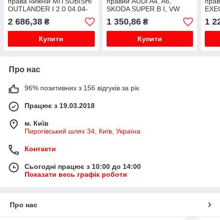
права нижній MITSUBISHI
правий AUDI A4, A6,
прав
OUTLANDER I 2.0 04.04-
SKODA SUPER B I, VW
EXEO
10.06
PASSAT 94-
2 686,38
1 350,86
1 2
₴
₴
Купити
Купити
Про нас
96% позитивних з 156 відгуків за рік
Працює з 19.03.2018
м. Київ
Пирогівський шлях 34, Київ, Україна
Контакти
Сьогодні працює з 10:00 до 14:00
Показати весь графік роботи
Про нас