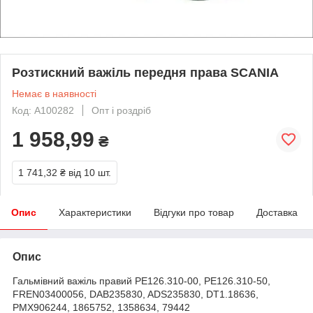
Розтискний важіль передня права SCANIA
Немає в наявності
Код: A100282
Опт і роздріб
1 958,99
₴
1 741,32 ₴
від 10 шт.
Опис
Характеристики
Відгуки про товар
Доставка
Опис
Гальмівний важіль правий PE126.310-00, PE126.310-50,
FREN03400056, DAB235830, ADS235830, DT1.18636,
PMX906244, 1865752, 1358634, 79442