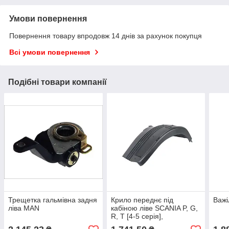
Умови повернення
Повернення товару впродовж 14 днів за рахунок покупця
Всі умови повернення
Подібні товари компанії
Трещетка гальмівна задня
Крило переднє під
Важі
ліва MAN
кабіною ліве SCANIA P, G,
R, T [4-5 серія],