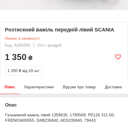
Розтискний важіль передній лівий SCANIA
Немає в наявності
Код: A100283
Опт і роздріб
1 350
₴
1 200 ₴
від 10 шт.
Опис
Характеристики
Відгуки про товар
Доставка
Опис
Гальмівний важіль лівий 1358635, 1789568, PE126.311-50,
FREN03400055, DAB235840, ADS235840, 79443