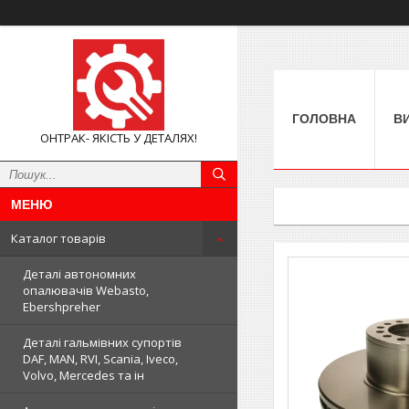
ГОЛОВНА
В
ОНТРАК- ЯКІСТЬ У ДЕТАЛЯХ!
Каталог товарів
Деталі автономних
опалювачів Webasto,
Ebershpreher
Деталі гальмівних супортів
DAF, MAN, RVI, Scania, Iveco,
Volvo, Mercedes та ін