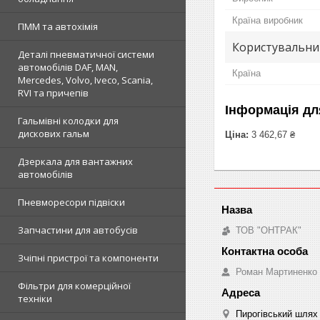
Країна виробник
ПММ та автохімія
Користувальни
Деталі пневматичної системи
автомобілів DAF, MAN,
Країна
Mercedes, Volvo, Iveco, Scania,
RVI та причепів
Інформація дл
Гальмівні колодки для
дискових гальм
Ціна:
3 462,67 ₴
Дзеркала для вантажних
автомобілів
Пневморесори підвіски
Запчастини для автобусів
ТОВ "ОНТРАК"
Зчіпні пристрої та компоненти
Роман Мартиненко
Фільтри для комерційної
техніки
Пирогівський шлях 