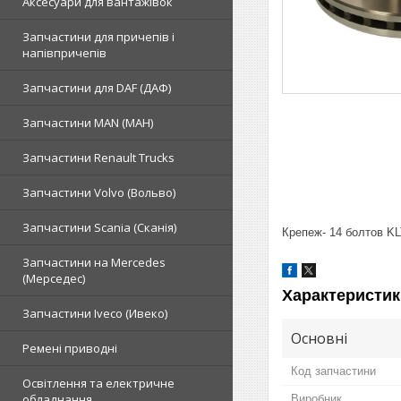
Аксесуари для вантажівок
Запчастини для причепів і
напівпричепів
Запчастини для DAF (ДАФ)
Запчастини MAN (МАН)
Запчастини Renault Trucks
Запчастини Volvo (Вольво)
Запчастини Scania (Сканія)
Крепеж- 14 болтов K
Запчастини на Mercedes
(Мерседес)
Характеристик
Запчастини Iveco (Ивеко)
Основні
Ремені приводні
Код запчастини
Освітлення та електричне
обладнання
Виробник