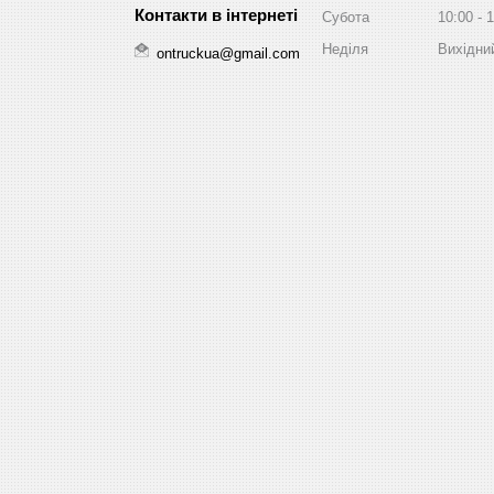
Субота
10:00
1
Неділя
Вихідни
ontruckua@gmail.com