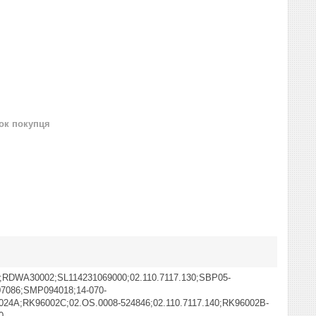
нок покупця
;RDWA30002;SL114231069000;02.110.7117.130;SBP05-
7086;SMP094018;14-070-
24A;RK96002C;02.OS.0008-524846;02.110.7117.140;RK96002B-
0