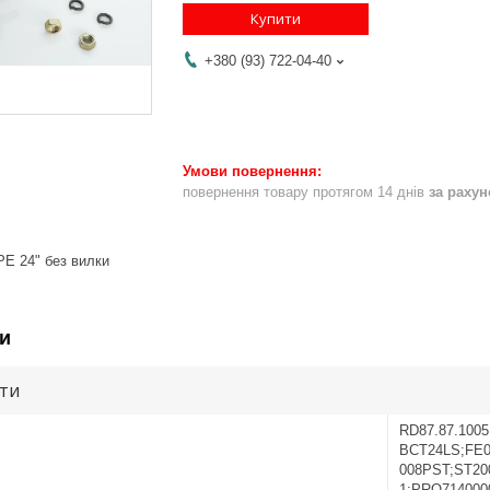
Купити
+380 (93) 722-04-40
повернення товару протягом 14 днів
за раху
PE 24" без вилки
и
ути
RD87.87.1005
BCT24LS;FE0
008PST;ST200
1;PRO714000