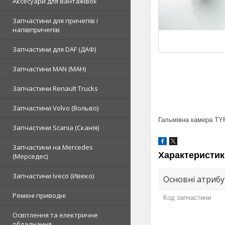
Аксесуари для вантажівок
Запчастини для причепів і
напівпричепів
Запчастини для DAF (ДАФ)
Запчастини MAN (МАН)
Запчастини Renault Trucks
Запчастини Volvo (Вольво)
Гальмівна камера TY
Запчастини Scania (Сканія)
Запчастини на Mercedes
Характеристик
(Мерседес)
Запчастини Iveco (Ивеко)
Основні атриб
Ремені приводні
Код запчастини
Освітлення та електричне
обладнання