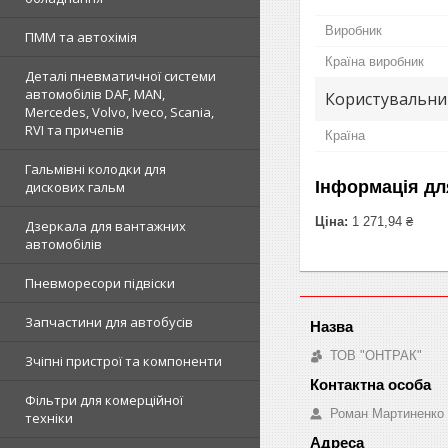
Виробник
ПММ та автохімія
Країна виробник
Деталі пневматичної системи
автомобілів DAF, MAN,
Користувальни
Mercedes, Volvo, Iveco, Scania,
RVI та причепів
Країна
Гальмівні колодки для
Інформація дл
дискових гальм
Ціна:
1 271,94 ₴
Дзеркала для вантажних
автомобілів
Пневморесори підвіски
Запчастини для автобусів
ТОВ "ОНТРАК"
Зчіпні пристрої та компоненти
Фільтри для комерційної
Роман Мартиненко
техніки