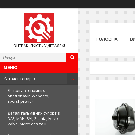
ГОЛОВНА
В
ОНТРАК- ЯКІСТЬ У ДЕТАЛЯХ!
Каталог товарів
Деталі автономних
опалювачів Webasto,
Ebershpreher
Деталі гальмівних супортів
DAF, MAN, RVI, Scania, Iveco,
Volvo, Mercedes та ін