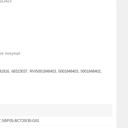
112423
нок покупця
1816, 68323037, RVI5001848403, 5001848403, 5001848402,
7;SBP05-BCT20/30-G01