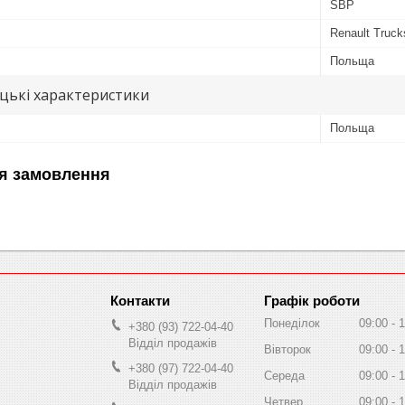
SBP
Renault Truc
Польща
цькі характеристики
Польща
я замовлення
Графік роботи
Понеділок
09:00
1
+380 (93) 722-04-40
Відділ продажів
Вівторок
09:00
1
+380 (97) 722-04-40
Середа
09:00
1
Відділ продажів
Четвер
09:00
1