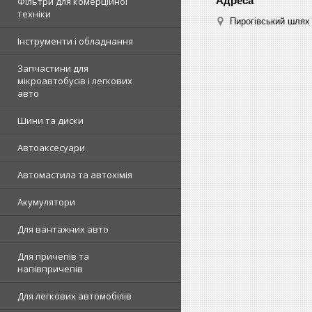
Фільтри для комерційної
техніки
Пирогівський шлях 
Інструменти і обладнання
Запчастини для
мікроавтобусів і легкових
авто
Шини та диски
Автоаксесуари
Автомастила та автохімія
Акумулятори
Для вантажних авто
Для причепів та
напівпричепів
Для легкових автомобілів