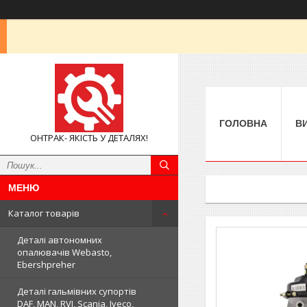
ГОЛОВНА
В
ОНТРАК- ЯКІСТЬ У ДЕТАЛЯХ!
Каталог товарів
Деталі автономних
опалювачів Webasto,
Ebershpreher
Деталі гальмівних супортів
DAF, MAN, RVI, Scania, Iveco,