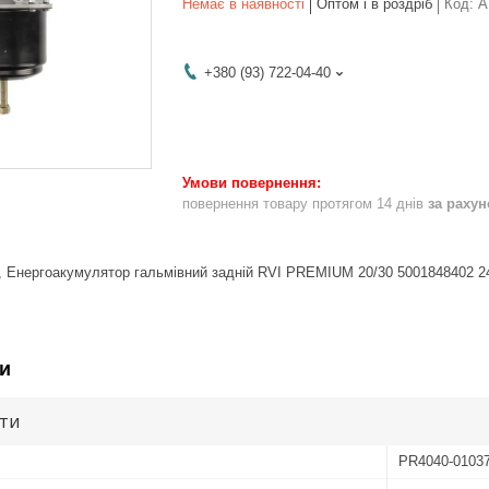
Немає в наявності
Оптом і в роздріб
Код:
A
+380 (93) 722-04-40
повернення товару протягом 14 днів
за раху
 Енергоакумулятор гальмівний задній RVI PREMIUM 20/30 5001848402 24
и
ути
PR4040-0103