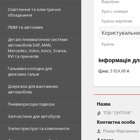
Виробник
Освітлення та електричне
Кросс-номери
обладнання
Країна виробник
ПММ та автохімія
Користувальни
Деталі пневматичної системи
Країна
автомобілів DAF, MAN,
Mercedes, Volvo, Iveco, Scania,
RVI та причепів
Інформація дл
Гальмівні колодки для
Ціна:
3 814,68 ₴
дискових гальм
Дзеркала для вантажних
автомобілів
Пневморесори підвіски
ТОВ "ОНТРАК"
Запчастини для автобусів
Зчіпні пристрої та компоненти
Роман Мартиненко