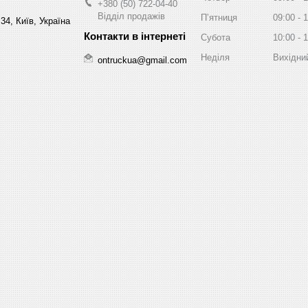
+380 (50) 722-04-40
Відділ продажів
Пʼятниця
09:00
1
34, Київ, Україна
Субота
10:00
1
Неділя
Вихідни
ontruckua@gmail.com