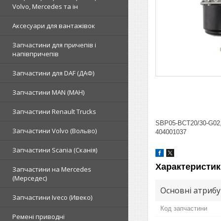
Volvo, Mercedes та ін
Аксесуари для вантажівок
Запчастини для причепів і
напівпричепів
Запчастини для DAF (ДАФ)
Запчастини MAN (МАН)
Запчастини Renault Trucks
SBP05-BCT20/30-G02,
Запчастини Volvo (Вольво)
404001037
Запчастини Scania (Сканія)
Характеристик
Запчастини на Mercedes
(Мерседес)
Основні атриб
Запчастини Iveco (Ивеко)
Код запчастини
Ремені приводні