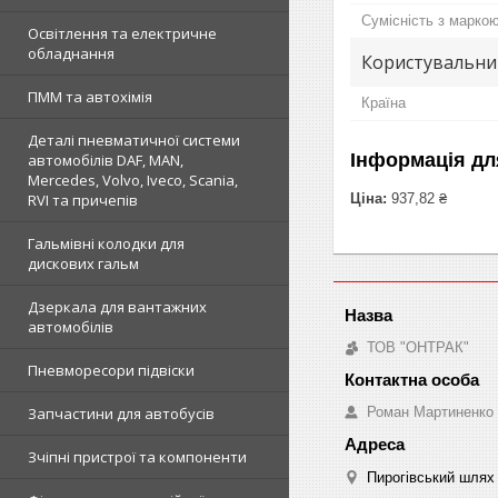
Сумісність з марко
Освітлення та електричне
обладнання
Користувальни
ПММ та автохімія
Країна
Деталі пневматичної системи
Інформація дл
автомобілів DAF, MAN,
Mercedes, Volvo, Iveco, Scania,
Ціна:
937,82 ₴
RVI та причепів
Гальмівні колодки для
дискових гальм
Дзеркала для вантажних
автомобілів
ТОВ "ОНТРАК"
Пневморесори підвіски
Роман Мартиненко
Запчастини для автобусів
Зчіпні пристрої та компоненти
Пирогівський шлях 