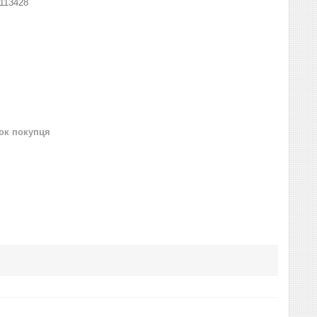
113428
нок покупця