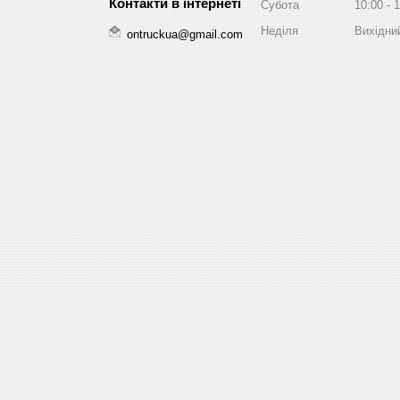
Субота
10:00
1
Неділя
Вихідни
ontruckua@gmail.com