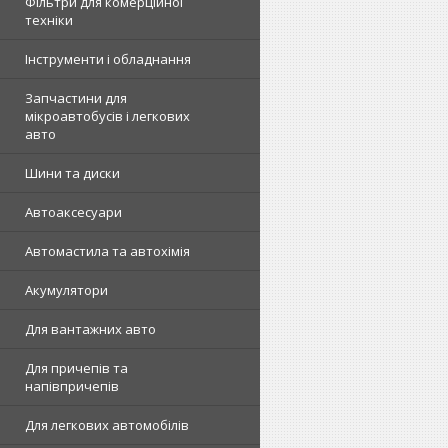
Фільтри для комерційної
техніки
Інструменти і обладнання
Запчастини для
мікроавтобусів і легкових
авто
Шини та диски
Автоаксесуари
Автомастила та автохімія
Акумулятори
Для вантажних авто
Для причепів та
напівпричепів
Для легкових автомобілів