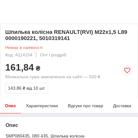
Шпилька колісна RENAULT(RVI) М22x1,5 L89
0000190221, 5010319141
Немає в наявності
Код: A114154
Опт і роздріб
161,84
₴
Мінімальна сума замовлення на сайті — 500 ₴
143,86 ₴
від 10 шт.
Опис
Характеристики
Відгуки про товар
Доставка
Опис
SMP080435, 080.435, Шпилька колісна