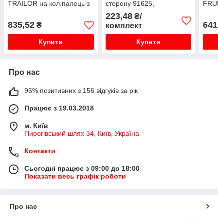
TRAILOR на кол.палець з
сторону 91625,
FRU
проточкою і втулкою, на
ARJA0199705
на к
223,48
₴/
сторону
835,52
641
₴
комплект
Купити
Купити
Про нас
96% позитивних з 156 відгуків за рік
Працює з 19.03.2018
м. Київ
Пирогівський шлях 34, Київ, Україна
Контакти
Сьогодні працює з 09:00 до 18:00
Показати весь графік роботи
Про нас