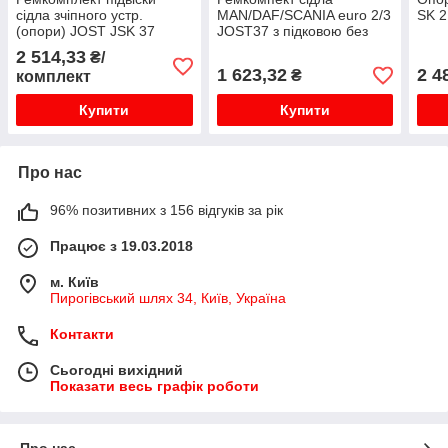
сідла зчіпного устр.
MAN/DAF/SCANIA euro 2/3
SK 2
(опори) JOST JSK 37
JOST37 з підковою без
SK312158
ЦСС SK3221-50
2 514,33
₴/
1 623,32
2 4
₴
комплект
Купити
Купити
Про нас
96% позитивних з 156 відгуків за рік
Працює з 19.03.2018
м. Київ
Пирогівський шлях 34, Київ, Україна
Контакти
Сьогодні вихідний
Показати весь графік роботи