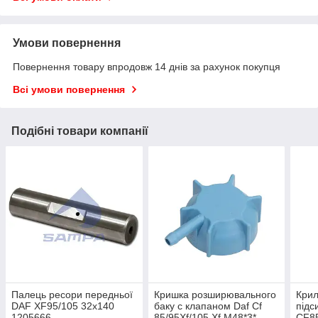
Умови повернення
Повернення товару впродовж 14 днів за рахунок покупця
Всі умови повернення
Подібні товари компанії
Палець ресори передньої
Кришка розширювального
Крил
DAF XF95/105 32x140
баку c клапаном Daf Cf
підс
1205666
85/95Xf/105 Xf M48*3*
CF85