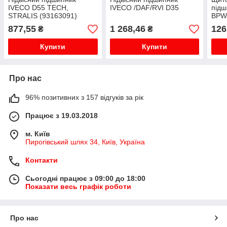
IVECO D55 ТЕСН,
IVECO /DAF/RVI D35
підш
STRALIS (93163091)
BPW
d=9
877,55
1 268,46
126
₴
₴
030
Купити
Купити
Про нас
96% позитивних з 157 відгуків за рік
Працює з 19.03.2018
м. Київ
Пирогівський шлях 34, Київ, Україна
Контакти
Сьогодні працює з 09:00 до 18:00
Показати весь графік роботи
Про нас