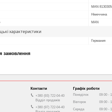
MAN 81303050
Німеччина
ю
MAN
цькі характеристики
Германия
я замовлення
Графік роботи
Понеділок
09:00
1
+380 (93) 722-04-40
Відділ продажів
Вівторок
09:00
1
+380 (97) 722-04-40
Середа
09:00
1
Відділ продажів