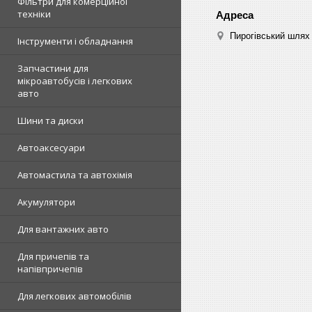
Фільтри для комерційної
техніки
Пирогівський шлях 
Інструменти і обладнання
Запчастини для
мікроавтобусів і легкових
авто
Шини та диски
Автоаксесуари
Автомастила та автохімія
Акумулятори
Для вантажних авто
Для причепів та
напівпричепів
Для легкових автомобілів