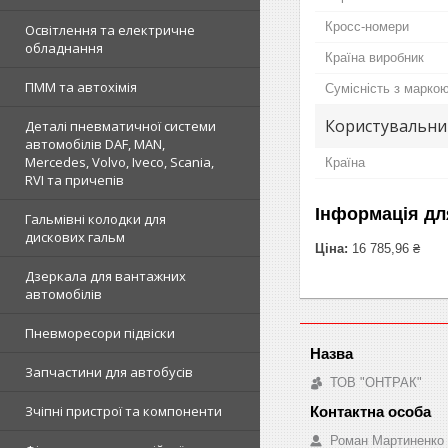
Кросс-номери
Освітлення та електричне
обладнання
Країна виробник
ПММ та автохімія
Сумісність з марко
Користувальни
Деталі пневматичної системи
автомобілів DAF, MAN,
Mercedes, Volvo, Iveco, Scania,
Країна
RVI та причепів
Інформація дл
Гальмівні колодки для
дискових гальм
Ціна:
16 785,96 ₴
Дзеркала для вантажних
автомобілів
Пневморесори підвіски
Запчастини для автобусів
ТОВ "ОНТРАК"
Зчіпні пристрої та компоненти
Роман Мартиненко