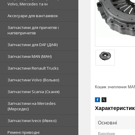
Volvo, Mercedes та ін
Аксесуари для вантажівок
Запчастини для причепів і
напівпричепів
Запчастини для DAF (ДАФ)
Запчастини MAN (МАН)
Запчастини Renault Trucks
Запчастини Volvo (Вольво)
Кошик зчеплення MAN
Запчастини Scania (Сканія)
Запчастини на Mercedes
Характеристик
(Мерседес)
Запчастини Iveco (Ивеко)
Основні
Ремені приводні
Виробник