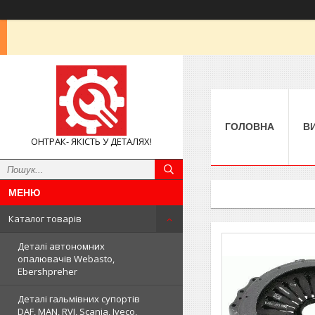
ГОЛОВНА
В
ОНТРАК- ЯКІСТЬ У ДЕТАЛЯХ!
Каталог товарів
Деталі автономних
опалювачів Webasto,
Ebershpreher
Деталі гальмівних супортів
DAF, MAN, RVI, Scania, Iveco,