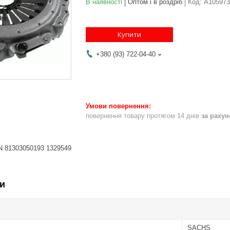
В наявності
Оптом і в роздріб
Код:
A105973
Купити
+380 (93) 722-04-40
повернення товару протягом 14 днів
за раху
 81303050193 1329549
и
SACHS