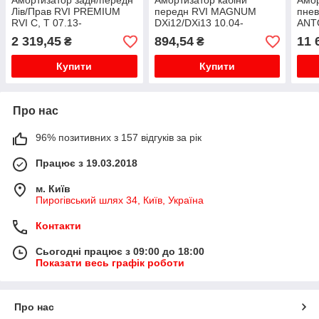
Амортизатор задн/передн
Амортизатор кабіни
Амор
Лів/Прав RVI PREMIUM
передн RVI MAGNUM
пне
RVI C, T 07.13-
DXi12/DXi13 10.04-
ANT
(вир
2 319,45
894,54
11 
₴
₴
Купити
Купити
Про нас
96% позитивних з 157 відгуків за рік
Працює з 19.03.2018
м. Київ
Пирогівський шлях 34, Київ, Україна
Контакти
Сьогодні працює з 09:00 до 18:00
Показати весь графік роботи
Про нас