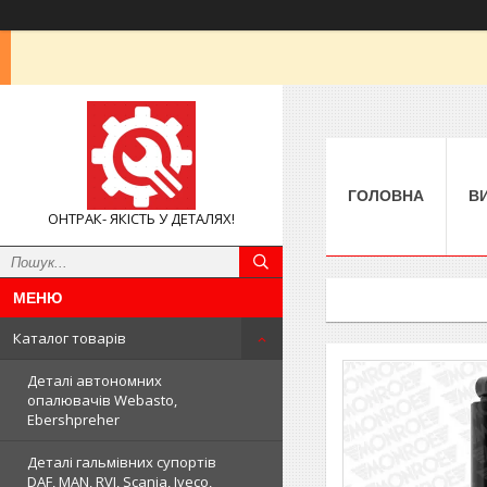
ГОЛОВНА
В
ОНТРАК- ЯКІСТЬ У ДЕТАЛЯХ!
Каталог товарів
Деталі автономних
опалювачів Webasto,
Ebershpreher
Деталі гальмівних супортів
DAF, MAN, RVI, Scania, Iveco,