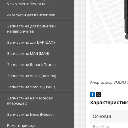
Volvo, Mercedes та ін
Аксесуари для вантажівок
Запчастини для причепів і
напівпричепів
Запчастини для DAF (ДАФ)
Запчастини MAN (МАН)
Запчастини Renault Trucks
Запчастини Volvo (Вольво)
Амортизатор VOLVO 
Запчастини Scania (Сканія)
Запчастини на Mercedes
Характеристик
(Мерседес)
Запчастини Iveco (Ивеко)
Основні
Ремені приводні
Виробник