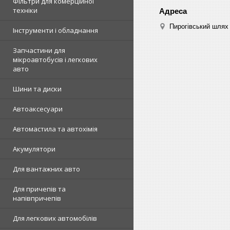
Фільтри для комерційної
техніки
Пирогівський шлях 
Інструменти і обладнання
Запчастини для
мікроавтобусів і легкових
авто
Шини та диски
Автоаксесуари
Автомастила та автохімія
Акумулятори
Для вантажних авто
Для причепів та
напівпричепів
Для легкових автомобілів