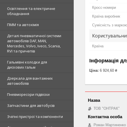
Кросс-номери
Освітлення та електричне
обладнання
Країна виробник
ПММ та автохімія
Сумісність з марко
Користувальни
Деталі пневматичної системи
автомобілів DAF, MAN,
Mercedes, Volvo, Iveco, Scania,
Країна
RVI та причепів
Інформація дл
Гальмівні колодки для
дискових гальм
Ціна:
6 924,60 ₴
Дзеркала для вантажних
автомобілів
Пневморесори підвіски
Запчастини для автобусів
ТОВ "ОНТРАК"
Зчіпні пристрої та компоненти
Роман Мартиненко