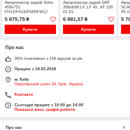
Амортизатор задній Volvo
Амортизатор задній DAF
Амор
459x751
399x699 LF, LF 45, XF 105
SCAN
FH12/FH16/FM9/FM12
01.01-
05.1
20585555
5 875,75
6 881,57
5 7
₴
₴
Купити
Купити
Про нас
96% позитивних з 156 відгуків за рік
Працює з 19.03.2018
м. Київ
Пирогівський шлях 34, Київ, Україна
Контакти
Сьогодні працює з 10:00 до 14:00
Показати весь графік роботи
Про нас