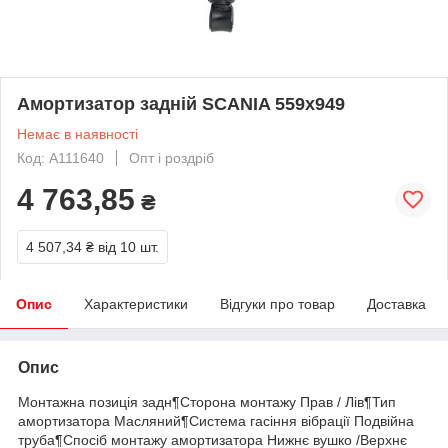
Амортизатор задній SCANIA 559x949
Немає в наявності
Код: A111640
Опт і роздріб
4 763,85
₴
4 507,34 ₴
від 10 шт.
Опис
Характеристики
Відгуки про товар
Доставка
Опис
Монтажна позиція задн¶Сторона монтажу Прав / Лів¶Тип
амортизатора Масляний¶Система гасіння вібрації Подвійна
труба¶Спосіб монтажу амортизатора Нижнє вушко /Верхнє