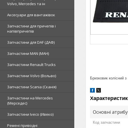
Volvo, Mercedes та ін
Аксесуари для вантажівок
Запчастини для причепів і
напівпричепів
Запчастини для DAF (ДАФ)
Запчастини MAN (МАН)
Запчастини Renault Trucks
Запчастини Volvo (Вольво)
Бризковик колісний 
Запчастини Scania (Сканія)
Характеристик
Запчастини на Mercedes
(Мерседес)
Основні атриб
Запчастини Iveco (Ивеко)
Код запчастини
Ремені приводні