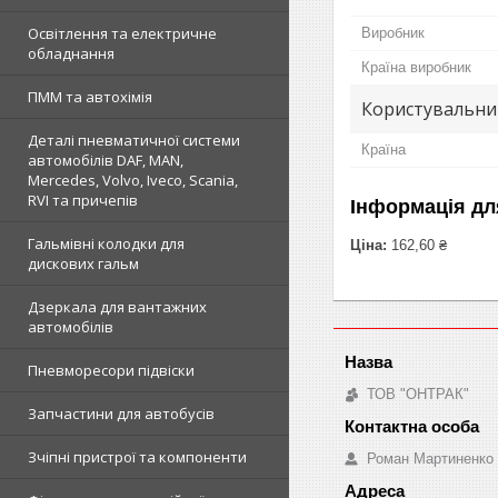
Освітлення та електричне
Виробник
обладнання
Країна виробник
ПММ та автохімія
Користувальни
Деталі пневматичної системи
Країна
автомобілів DAF, MAN,
Mercedes, Volvo, Iveco, Scania,
RVI та причепів
Інформація дл
Гальмівні колодки для
Ціна:
162,60 ₴
дискових гальм
Дзеркала для вантажних
автомобілів
Пневморесори підвіски
ТОВ "ОНТРАК"
Запчастини для автобусів
Зчіпні пристрої та компоненти
Роман Мартиненко