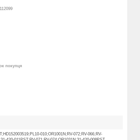
112099
нок покупця
T;HD152003519;PL10-010;OR1001N;RV-072;RV-066;RV-
31-420-011PST;RV-071;RV-074;OR1031N;31-420-008PST