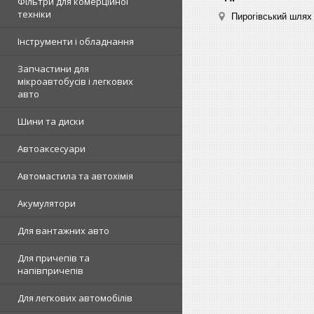
Фільтри для комерційної
техніки
Пирогівський шлях 
Інструменти і обладнання
Запчастини для
мікроавтобусів і легкових
авто
Шини та диски
Автоаксесуари
Автомастила та автохімія
Акумулятори
Для вантажних авто
Для причепів та
напівпричепів
Для легкових автомобілів