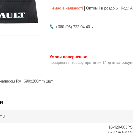
Немає в наявності
Оптом і в роздріб
Код:
A
+380 (93) 722-04-40
повернення товару протягом 14 днів
за раху
з написом RVI 690x280mm 1шт
и
ути
18-420-003PS
073;OR1041N;