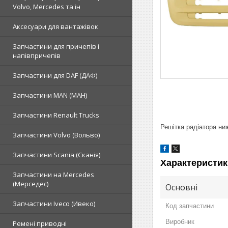
Volvo, Mercedes та ін
Аксесуари для вантажівок
Запчастини для причепів і
напівпричепів
Запчастини для DAF (ДАФ)
Запчастини MAN (МАН)
Запчастини Renault Trucks
Решітка радіатора ни
Запчастини Volvo (Вольво)
Запчастини Scania (Сканія)
Характеристик
Запчастини на Mercedes
(Мерседес)
Основні
Запчастини Iveco (Ивеко)
Код запчастини
Виробник
Ремені приводні