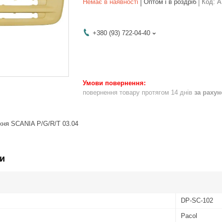
Немає в наявності
Оптом і в роздріб
Код:
A
+380 (93) 722-04-40
повернення товару протягом 14 днів
за раху
жня SCANIA P/G/R/T 03.04
и
DP-SC-102
Pacol