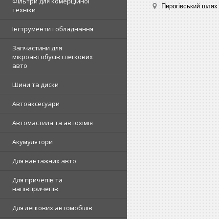
Фільтри для комерційної
Пирогівський шлях 
техніки
Інструменти і обладнання
Запчастини для
мікроавтобусів і легкових
авто
Шини та диски
Автоаксесуари
Автомастила та автохімія
Акумулятори
Для вантажних авто
Для причепів та
напівпричепів
Для легкових автомобілів