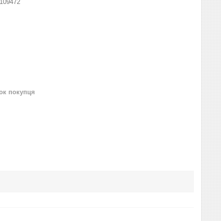
109472
нок покупця