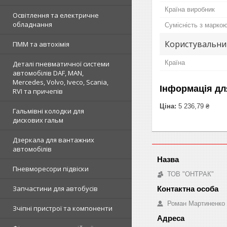
Країна виробник
Освітлення та електричне
обладнання
Сумісність з марко
Користувальни
ПММ та автохімія
Країна
Деталі пневматичної системи
автомобілів DAF, MAN,
Mercedes, Volvo, Iveco, Scania,
Інформація дл
RVI та причепів
Ціна:
5 236,79 ₴
Гальмівні колодки для
дискових гальм
Дзеркала для вантажних
автомобілів
Пневморесори підвіски
ТОВ "ОНТРАК"
Запчастини для автобусів
Роман Мартиненко
Зчіпні пристрої та компоненти