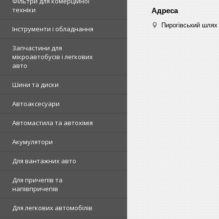
Фільтри для комерційної
техніки
Пирогівський шлях 
Інструменти і обладнання
Запчастини для
мікроавтобусів і легкових
авто
Шини та диски
Автоаксесуари
Автомастила та автохімія
Акумулятори
Для вантажних авто
Для причепів та
напівпричепів
Для легкових автомобілів