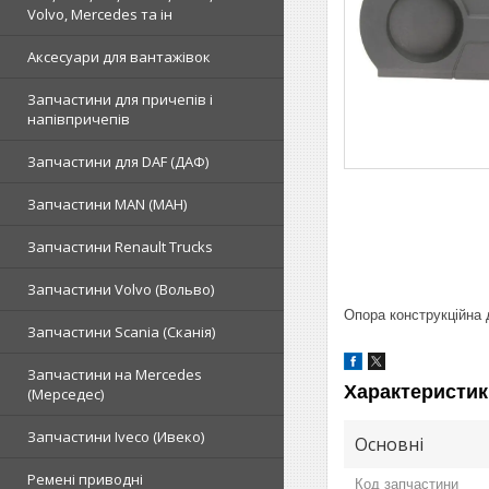
Volvo, Mercedes та ін
Аксесуари для вантажівок
Запчастини для причепів і
напівпричепів
Запчастини для DAF (ДАФ)
Запчастини MAN (МАН)
Запчастини Renault Trucks
Запчастини Volvo (Вольво)
Опора конструкційна
Запчастини Scania (Сканія)
Запчастини на Mercedes
Характеристик
(Мерседес)
Запчастини Iveco (Ивеко)
Основні
Ремені приводні
Код запчастини