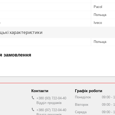
Pacol
Польща
ю
Iveco
цькі характеристики
Польща
я замовлення
Графік роботи
Понеділок
09:00
1
+380 (93) 722-04-40
Відділ продажів
Вівторок
09:00
1
+380 (97) 722-04-40
Середа
09:00
1
Відділ продажів