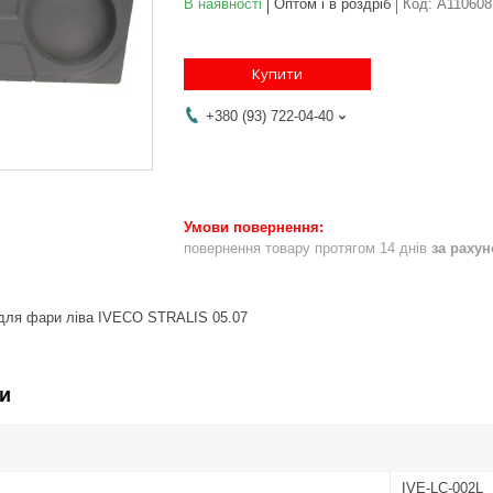
В наявності
Оптом і в роздріб
Код:
A110608
Купити
+380 (93) 722-04-40
повернення товару протягом 14 днів
за раху
 для фари ліва IVECO STRALIS 05.07
и
IVE-LC-002L