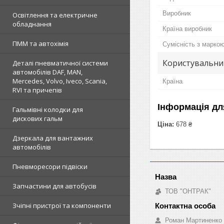
Виробник
Освітлення та електричне
обладнання
Країна виробник
ПММ та автохімія
Сумісність з марко
Користувальни
Деталі пневматичної системи
автомобілів DAF, MAN,
Mercedes, Volvo, Iveco, Scania,
Країна
RVI та причепів
Інформація дл
Гальмівні колодки для
дискових гальм
Ціна:
678 ₴
Дзеркала для вантажних
автомобілів
Пневморесори підвіски
Запчастини для автобусів
ТОВ "ОНТРАК"
Зчіпні пристрої та компоненти
Роман Мартиненко