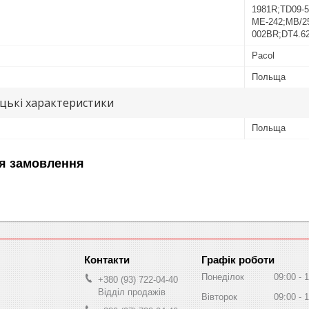
1981R;TD09-
ME-242;MB/2
002BR;DT4.6
Pacol
Польща
цькі характеристики
Польща
я замовлення
Графік роботи
Понеділок
09:00
1
+380 (93) 722-04-40
Відділ продажів
Вівторок
09:00
1