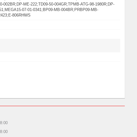
50-002BR;DP-ME-222;TD09-50-004GR;TPMB-ATG-98-1980R;DP-
51;MEGA15-07-01-0341;BP09-MB-004BR;PRBP09-MB-
2423;E-806RHWS
8:00
8:00