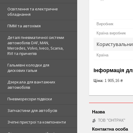
Освітлення та електричне
обладнання
Виробник
ПММ та автохімія
Країна виробник
Деталі пневматичної системи
автомобілів DAF, MAN,
Користувальни
Mercedes, Volvo, Iveco, Scania,
RVI та причепів
Країна
Гальмівні колодки для
Інформація дл
дискових гальм
Ціна:
1 905,16 ₴
Дзеркала для вантажних
автомобілів
Пневморесори підвіски
Запчастини для автобусів
ТОВ "ОНТРАК"
Зчіпні пристрої та компоненти