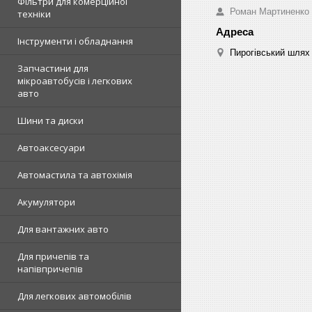
Фільтри для комерційної
Роман Мартиненко
техніки
Інструменти і обладнання
Пирогівський шлях 
Запчастини для
мікроавтобусів і легкових
авто
Шини та диски
Автоаксесуари
Автомастила та автохімія
Акумулятори
Для вантажних авто
Для причепів та
напівпричепів
Для легкових автомобілів