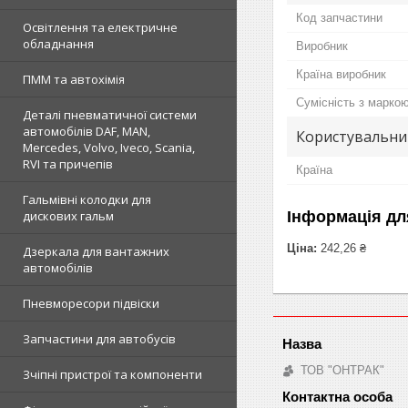
Код запчастини
Освітлення та електричне
обладнання
Виробник
Країна виробник
ПММ та автохімія
Сумісність з марко
Деталі пневматичної системи
автомобілів DAF, MAN,
Користувальни
Mercedes, Volvo, Iveco, Scania,
RVI та причепів
Країна
Гальмівні колодки для
Інформація дл
дискових гальм
Ціна:
242,26 ₴
Дзеркала для вантажних
автомобілів
Пневморесори підвіски
Запчастини для автобусів
ТОВ "ОНТРАК"
Зчіпні пристрої та компоненти