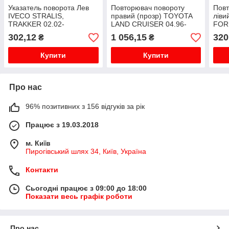
Указатель поворота Лев
Повторювач повороту
Повт
IVECO STRALIS,
правий (прозр) TOYOTA
ліви
TRAKKER 02.02-
LAND CRUISER 04.96-
FOR
09.02
Седа
302,12
1 056,15
320
₴
₴
08.9
ліви
Купити
Купити
Про нас
96% позитивних з 156 відгуків за рік
Працює з 19.03.2018
м. Київ
Пирогівський шлях 34, Київ, Україна
Контакти
Сьогодні працює з 09:00 до 18:00
Показати весь графік роботи
Про нас