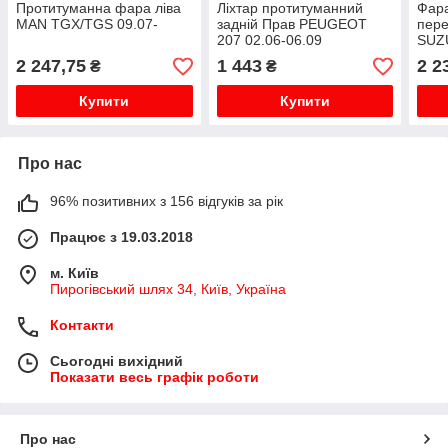
Протитуманна фара ліва
Ліхтар протитуманний
Фар
MAN TGX/TGS 09.07-
задній Прав PEUGEOT
пере
207 02.06-06.09
SUZ
Протитуманна фара
03.9
2 247,75
1 443
2 2
₴
₴
задня
фар
Купити
Купити
Про нас
96% позитивних з 156 відгуків за рік
Працює з 19.03.2018
м. Київ
Пирогівський шлях 34, Київ, Україна
Контакти
Сьогодні вихідний
Показати весь графік роботи
Про нас