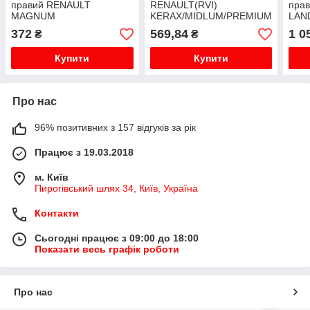
правий RENAULT
RENAULT(RVI)
прав
MAGNUM
KERAX/MIDLUM/PREMIUM
LAN
04.96-
09.0
372
569,84
1 0
₴
₴
Купити
Купити
Про нас
96% позитивних з 157 відгуків за рік
Працює з 19.03.2018
м. Київ
Пирогівський шлях 34, Київ, Україна
Контакти
Сьогодні працює з 09:00 до 18:00
Показати весь графік роботи
Про нас