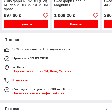
Скло фари RENAULT(RVI)
Скло фари Renault
Скло
KERAX/MIDLUM/PREMIUM
Magnum R
4/P/
праве
697,60
1 069,20
386
₴
₴
Купити
Купити
Про нас
96% позитивних з 157 відгуків за рік
Працює з 19.03.2018
м. Київ
Пирогівський шлях 34, Київ, Україна
Контакти
Сьогодні працює з 09:00 до 18:00
Показати весь графік роботи
Про нас