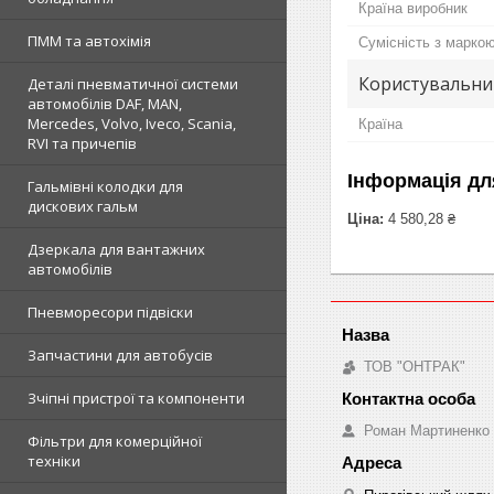
Країна виробник
ПММ та автохімія
Сумісність з марко
Користувальни
Деталі пневматичної системи
автомобілів DAF, MAN,
Mercedes, Volvo, Iveco, Scania,
Країна
RVI та причепів
Інформація дл
Гальмівні колодки для
дискових гальм
Ціна:
4 580,28 ₴
Дзеркала для вантажних
автомобілів
Пневморесори підвіски
Запчастини для автобусів
ТОВ "ОНТРАК"
Зчіпні пристрої та компоненти
Роман Мартиненко
Фільтри для комерційної
техніки