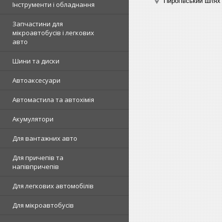
Пирогівський шлях 
Інструменти і обладнання
Запчастини для
мікроавтобусів і легкових
авто
Шини та диски
Автоаксесуари
Автомастила та автохімія
Акумулятори
Для вантажних авто
Для причепів та
напівпричепів
Для легкових автомобілів
Для мікроавтобусів