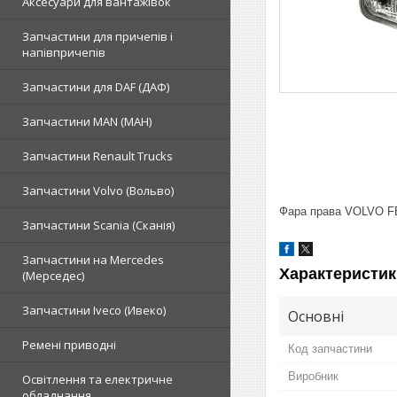
Аксесуари для вантажівок
Запчастини для причепів і
напівпричепів
Запчастини для DAF (ДАФ)
Запчастини MAN (МАН)
Запчастини Renault Trucks
Запчастини Volvo (Вольво)
Фара права VOLVO FE/
Запчастини Scania (Сканія)
Запчастини на Mercedes
Характеристик
(Мерседес)
Запчастини Iveco (Ивеко)
Основні
Ремені приводні
Код запчастини
Виробник
Освітлення та електричне
обладнання