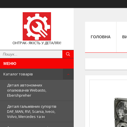
ГОЛОВНА
В
ОНТРАК- ЯКІСТЬ У ДЕТАЛЯХ!
Каталог товарів
Деталі автономних
опалювачів Webasto,
Ebershpreher
Деталі гальмівних супортів
DAF, MAN, RVI, Scania, Iveco,
Volvo, Mercedes та ін