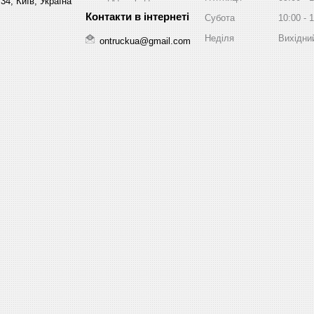
34, Київ, Україна
Субота
10:00
1
Неділя
Вихідни
ontruckua@gmail.com