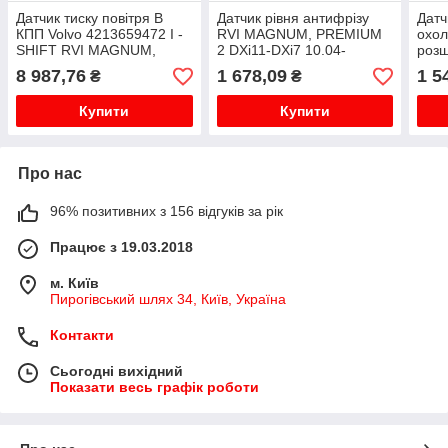
Датчик тиску повітря В
Датчик рівня антифрізу
Датч
КПП Volvo 4213659472 I -
RVI MAGNUM, PREMIUM
охол
SHIFT RVI MAGNUM,
2 DXi11-DXi7 10.04-
розш
KERAX, PREMIUM; Volvo
RVI
8 987,76
1 678,09
1 5
₴
₴
FH 12/13
2 DX
Купити
Купити
Про нас
96% позитивних з 156 відгуків за рік
Працює з 19.03.2018
м. Київ
Пирогівський шлях 34, Київ, Україна
Контакти
Сьогодні вихідний
Показати весь графік роботи