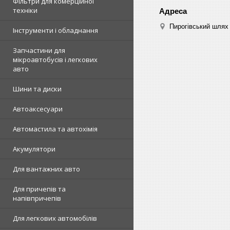
Фільтри для комерційної
техніки
Пирогівський шлях 
Інструменти і обладнання
Запчастини для
мікроавтобусів і легкових
авто
Шини та диски
Автоаксесуари
Автомастила та автохімія
Акумулятори
Для вантажних авто
Для причепів та
напівпричепів
Для легкових автомобілів