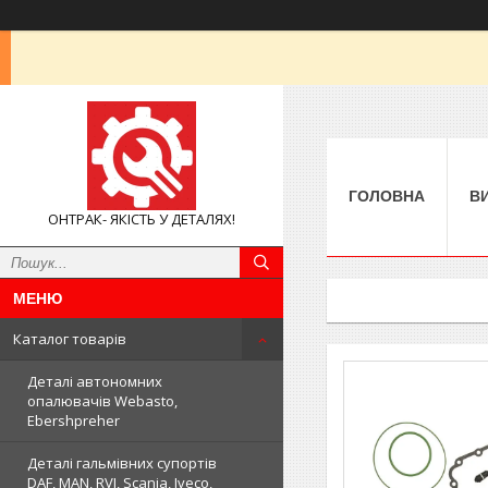
ГОЛОВНА
В
ОНТРАК- ЯКІСТЬ У ДЕТАЛЯХ!
Каталог товарів
Деталі автономних
опалювачів Webasto,
Ebershpreher
Деталі гальмівних супортів
DAF, MAN, RVI, Scania, Iveco,