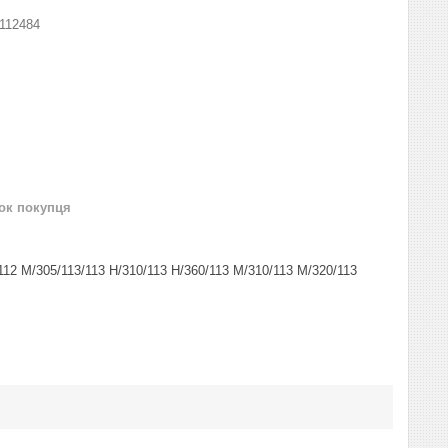
112484
нок покупця
M/305/113/113 H/310/113 H/360/113 M/310/113 M/320/113