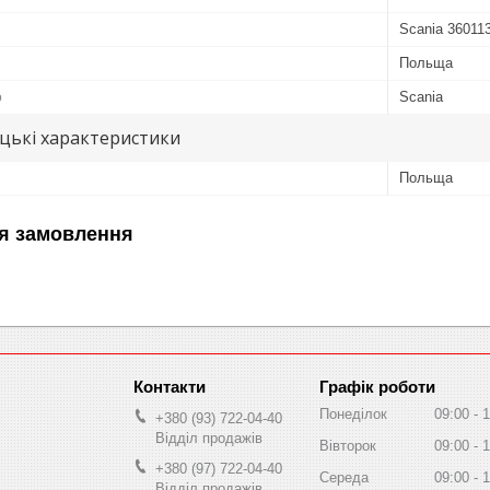
Scania 36011
Польща
ю
Scania
цькі характеристики
Польща
я замовлення
Графік роботи
Понеділок
09:00
1
+380 (93) 722-04-40
Відділ продажів
Вівторок
09:00
1
+380 (97) 722-04-40
Середа
09:00
1
Відділ продажів