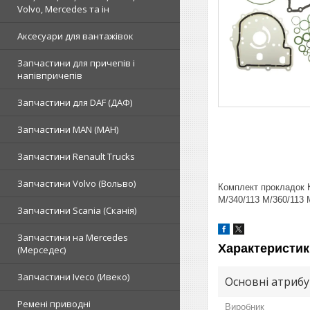
Volvo, Mercedes та ін
Аксесуари для вантажівок
Запчастини для причепів і
напівпричепів
Запчастини для DAF (ДАФ)
Запчастини MAN (МАН)
Запчастини Renault Trucks
Запчастини Volvo (Вольво)
Комплект прокладок 
M/340/113 M/360/113 
Запчастини Scania (Сканія)
Запчастини на Mercedes
Характеристик
(Мерседес)
Запчастини Iveco (Ивеко)
Основні атриб
Ремені приводні
Виробник