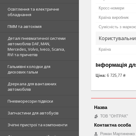
Кросс-номери
Освітлення та електричне
обладнання
Країна виробник
ПММ та автохімія
Сумісність з марко
Користувальни
Деталі пневматичної системи
автомобілів DAF, MAN,
Mercedes, Volvo, Iveco, Scania,
Країна
RVI та причепів
Інформація дл
Гальмівні колодки для
дискових гальм
Ціна:
6 725,77 ₴
Дзеркала для вантажних
автомобілів
Пневморесори підвіски
Запчастини для автобусів
ТОВ "ОНТРАК"
Зчіпні пристрої та компоненти
Роман Мартиненко