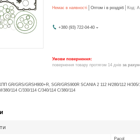
Немає в наявності
Оптом і в роздріб
Код:
A
+380 (93) 722-04-40
повернення товару протягом 14 днів
за раху
КПП GR/GRS/GRSH900+R, SGR/GRS900R SCANIA 2 112 H/280/112 H/305/112 
M/380/114 C/330/114 C/340/114 C/380/114
и
ути
Pacol