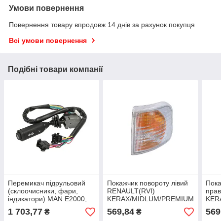
Умови повернення
Повернення товару впродовж 14 днів за рахунок покупця
Всі умови повернення
Подібні товари компанії
Перемикач підрульовий
Покажчик повороту лівий
Пока
(склоочисники, фари,
RENAULT(RVI)
пра
індикатори) MAN E2000,
KERAX/MIDLUM/PREMIUM
KER
EL, EM, F90, L2000, LION
04.96-
04.9
1 703,77
569,84
569
₴
₴
´S COACH, LION´S STAR,