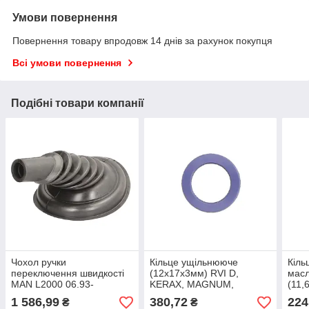
Умови повернення
Повернення товару впродовж 14 днів за рахунок покупця
Всі умови повернення
Подібні товари компанії
Чохол ручки
Кільце ущільнююче
Кіль
переключення швидкості
(12x17x3мм) RVI D,
масл
MAN L2000 06.93-
KERAX, MAGNUM,
(11,
PREMIUM 2; VOLVO FH,
KER
1 586,99
380,72
224
₴
₴
FH12, FH16
7700