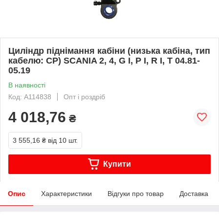
Циліндр піднімання кабіни (низька кабіна, тип
кабелю: CP) SCANIA 2, 4, G I, P I, R I, T 04.81-
05.19
В наявності
Код: A114838
Опт і роздріб
4 018,76
₴
3 555,16 ₴
від 10 шт.
Купити
Опис
Характеристики
Відгуки про товар
Доставка