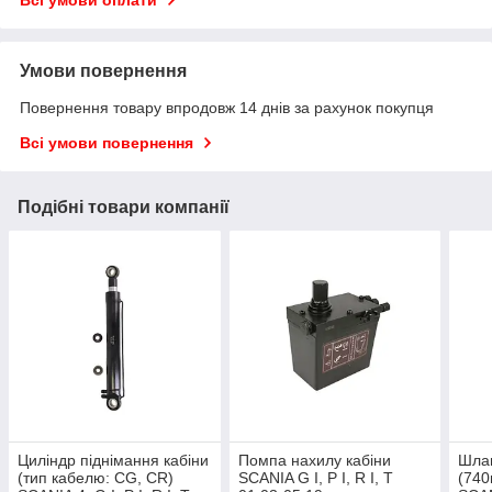
Умови повернення
Повернення товару впродовж 14 днів за рахунок покупця
Всі умови повернення
Подібні товари компанії
Циліндр піднімання кабіни
Помпа нахилу кабіни
Шлан
(тип кабелю: CG, CR)
SCANIA G I, P I, R I, T
(740