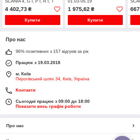
SCANIA 4, G I, P I, R I, T
01.03-05.19
SCANI
05.95-05.19
05.9
4 402,73
1 975,62
667
₴
₴
Купити
Купити
Про нас
96% позитивних з 157 відгуків за рік
Працює з 19.03.2018
м. Київ
Пирогівський шлях 34, Київ, Україна
Контакти
Сьогодні працює з 09:00 до 18:00
Показати весь графік роботи
Про нас