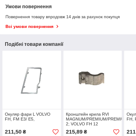
Умови повернення
Повернення товару впродовж 14 днів за рахунок покупця
Всі умови повернення
Подібні товари компанії
Окуляр фари L VOLVO
Кронштейн крила RVI
Оку
FH, FM E3/ E5,
MAGNUM/PREMIUM/PREMIUM
FH, 
2; VOLVO FH 12
211,50
215,89
211
₴
₴