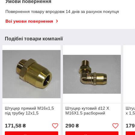
Умови повернення
Повернення товару впродовж 14 днів за рахунок покупця
Всі умови повернення
Подібні товари компанії
Штуцер прямий M16x1,5
Штуцер кутовий d12 X
Штуц
під трубку 12х1,5
M16X1.5 расборний
х 1,
171,58
290
179
₴
₴