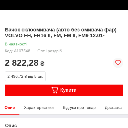
Бачок склоомивача (авто без омивача фар)
VOLVO FH, FH16 II, FM, FM II, FM9 12.01-
В наявності
Код: A107548
Опт і роздріб
2 822,28
₴
2 496,72 ₴
від 5 шт.
Купити
Опис
Характеристики
Відгуки про товар
Доставка
Опис