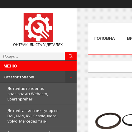
ГОЛОВНА
В
ОНТРАК- ЯКІСТЬ У ДЕТАЛЯХ!
Каталог товарів
Деталі автономних
опалювачів Webasto,
Ebershpreher
Деталі гальмівних супортів
DAF, MAN, RVI, Scania, Iveco,
Volvo, Mercedes та ін