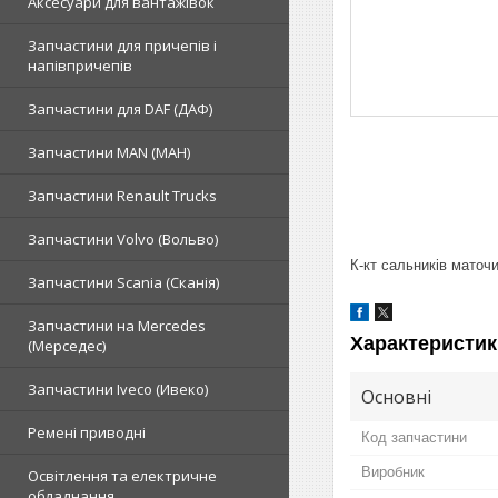
Аксесуари для вантажівок
Запчастини для причепів і
напівпричепів
Запчастини для DAF (ДАФ)
Запчастини MAN (МАН)
Запчастини Renault Trucks
Запчастини Volvo (Вольво)
К-кт сальників мато
Запчастини Scania (Сканія)
Запчастини на Mercedes
Характеристик
(Мерседес)
Запчастини Iveco (Ивеко)
Основні
Ремені приводні
Код запчастини
Виробник
Освітлення та електричне
обладнання