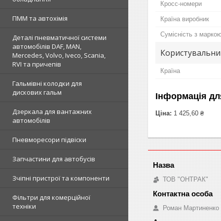
Кросс-номери
ПММ та автохімія
Країна виробник
Сумісність з марко
Деталі пневматичної системи
автомобілів DAF, MAN,
Користувальни
Mercedes, Volvo, Iveco, Scania,
RVI та причепів
Країна
Гальмівні колодки для
дискових гальм
Інформація дл
Дзеркала для вантажних
Ціна:
1 425,60 ₴
автомобілів
Пневморесори підвіски
Запчастини для автобусів
Зчіпні пристрої та компоненти
ТОВ "ОНТРАК"
Фільтри для комерційної
техніки
Роман Мартиненко