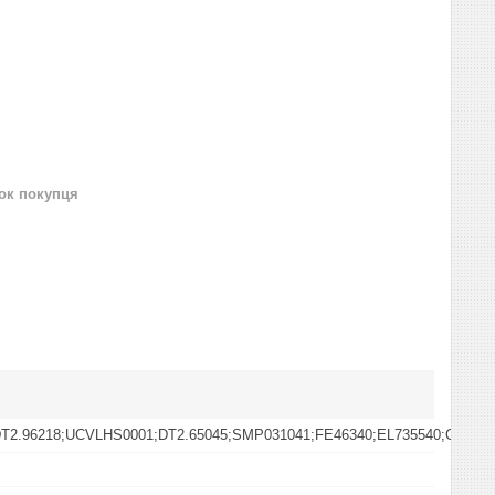
нок покупця
T2.96218;UCVLHS0001;DT2.65045;SMP031041;FE46340;EL735540;CO190