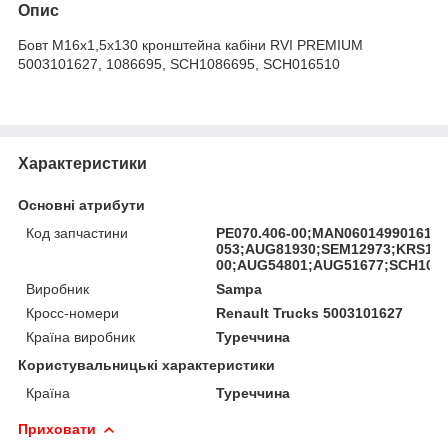
Опис
Бовт M16x1,5х130 кронштейна кабіни RVI PREMIUM
5003101627, 1086695, SCH1086695, SCH016510
Характеристики
Основні атрибути
Код запчастини
PE070.406-00;MAN06014990161;E
053;AUG81930;SEM12973;KRS161
00;AUG54801;AUG51677;SCH1086
Виробник
Sampa
Кросс-номери
Renault Trucks 5003101627
Країна виробник
Туреччина
Користувальницькі характеристики
Країна
Туреччина
Приховати