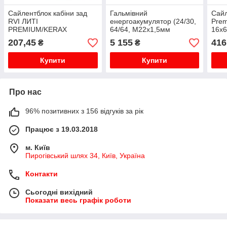
Сайлентблок кабіни зад
Гальмівний
Сайл
RVI ЛИТІ
енергоакумулятор (24/30,
Prem
PREMIUM/KERAX
64/64, M22x1,5мм
16х6
12x40/L41,5 (5010269380)
207,45
5 155
416
₴
₴
Купити
Купити
Про нас
96% позитивних з 156 відгуків за рік
Працює з 19.03.2018
м. Київ
Пирогівський шлях 34, Київ, Україна
Контакти
Сьогодні вихідний
Показати весь графік роботи