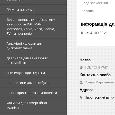
Код запчастини
ПММ та автохімія
Країна
Деталі пневматичної системи
Інформація дл
автомобілів DAF, MAN,
Mercedes, Volvo, Iveco, Scania,
Ціна:
4 100,62 ₴
RVI та причепів
Гальмівні колодки для
дискових гальм
Дзеркала для вантажних
автомобілів
ТОВ "ОНТРАК"
Пневморесори підвіски
Роман Мартиненко
Запчастини для автобусів
Зчіпні пристрої та компоненти
Пирогівський шлях 
Фільтри для комерційної
техніки