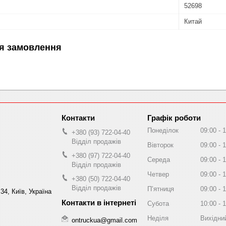
52698
Китай
я замовлення
Графік роботи
Понеділок
09:00
1
+380 (93) 722-04-40
Відділ продажів
Вівторок
09:00
1
+380 (97) 722-04-40
Середа
09:00
1
Відділ продажів
Четвер
09:00
1
+380 (50) 722-04-40
Відділ продажів
Пʼятниця
09:00
1
34, Київ, Україна
Субота
10:00
1
Неділя
Вихідни
ontruckua@gmail.com