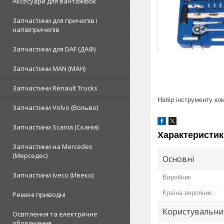
Аксесуари для вантажівок
Запчастини для причепів і
напівпричепів
Запчастини для DAF (ДАФ)
Запчастини MAN (МАН)
Запчастини Renault Trucks
Набір інструменту ко
Запчастини Volvo (Вольво)
Запчастини Scania (Сканія)
Характеристик
Запчастини на Mercedes
(Мерседес)
Основні
Запчастини Iveco (Ивеко)
Виробник
Країна виробник
Ремені приводні
Користувальни
Освітлення та електричне
обладнання