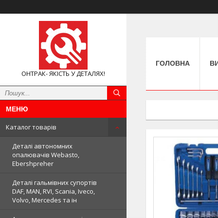
ГОЛОВНА
В
ОНТРАК- ЯКІСТЬ У ДЕТАЛЯХ!
Каталог товарів
Деталі автономних
опалювачів Webasto,
Ebershpreher
Деталі гальмівних супортів
DAF, MAN, RVI, Scania, Iveco,
Volvo, Mercedes та ін