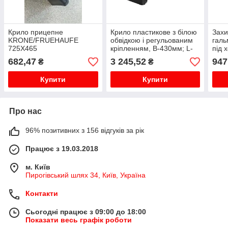
Крило прицепне
Крило пластикове з білою
Захи
KRONE/FRUEHAUFE
обвідкою і регульованим
галь
725X465
кріпленням, B-430мм; L-
під 
1900мм, Domar (Італія)
420x
682,47
3 245,52
947
₴
₴
3005
Купити
Купити
Про нас
96% позитивних з 156 відгуків за рік
Працює з 19.03.2018
м. Київ
Пирогівський шлях 34, Київ, Україна
Контакти
Сьогодні працює з 09:00 до 18:00
Показати весь графік роботи