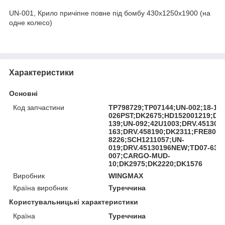
UN-001, Крило причіпне повне під бомбу 430x1250x1900 (на
одне колесо)
Характеристики
Основні
Код запчастини
TP798729;TP07144;UN-002;18-150
026PST;DK2675;HD152001219;DK
139;UN-092;42U1003;DRV.451301
163;DRV.458190;DK2311;FRE80-
8226;SCH1211057;UN-
019;DRV.45130196NEW;TD07-63-
007;CARGO-MUD-
10;DK2975;DK2220;DK1576
Виробник
WINGMAX
Країна виробник
Туреччина
Користувальницькі характеристики
Країна
Туреччина